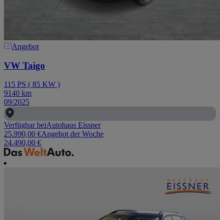
Angebot
VW Taigo
115
PS
(
85
KW
)
9140
km
09/2025
Verfügbar bei
Autohaus Eissner
25.990,00 €
Angebot der Woche
24.490,00 €