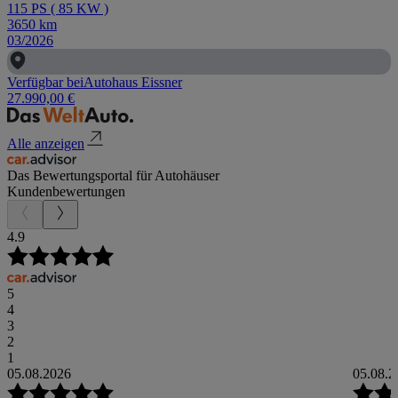
115
PS
(
85
KW
)
3650
km
03/2026
Verfügbar bei
Autohaus Eissner
27.990,00 €
Alle anzeigen
Das Bewertungsportal für Autohäuser
Kundenbewertungen
4.9
5
4
3
2
1
05.08.2026
05.08.2