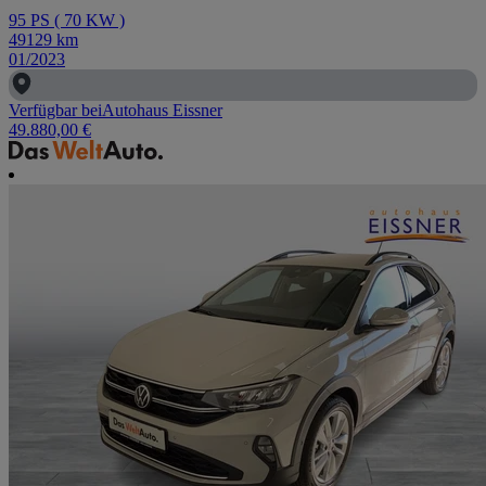
95
PS
(
70
KW
)
49129
km
01/2023
Verfügbar bei
Autohaus Eissner
49.880,00 €