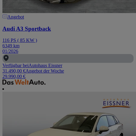
Angebot
Audi A3 Sportback
116
PS
(
85
KW
)
6349
km
01/2026
Verfügbar bei
Autohaus Eissner
31.490,00 €
Angebot der Woche
29.990,00 €