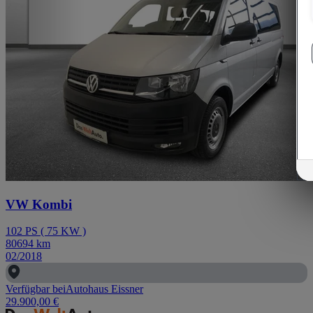
VW Kombi
102
PS
(
75
KW
)
80694
km
02/2018
Verfügbar bei
Autohaus Eissner
29.900,00 €