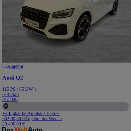
Angebot
Audi Q2
115
PS
(
85
KW
)
6148
km
01/2026
Verfügbar bei
Autohaus Eissner
30.990,00 €
Angebot der Woche
29.490,00 €