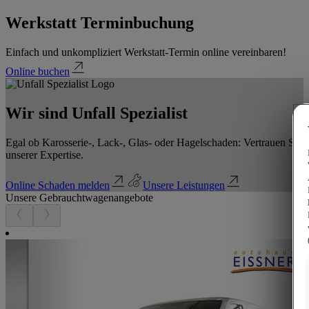
Werkstatt Terminbuchung
Einfach und unkompliziert Werkstatt-Termin online vereinbaren!
Online buchen
Wir sind Unfall Spezialist
Egal ob Karosserie-, Lack-, Glas- oder Hagelschaden: Vertrauen Sie
unserer Expertise.
Online Schaden melden
Unsere Leistungen
Unsere Gebrauchtwagenangebote