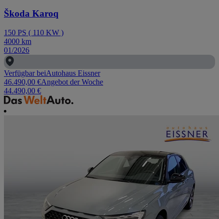
Škoda Karoq
150
PS
(
110
KW
)
4000
km
01/2026
Verfügbar bei
Autohaus Eissner
46.490,00 €
Angebot der Woche
44.490,00 €