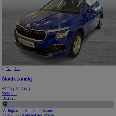
Angebot
Škoda Kamiq
95
PS
(
70
KW
)
7586
km
10/2025
Verfügbar bei
Autohaus Eissner
23.490,00 €
Angebot der Woche