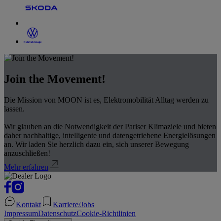
Join the Movement!
Die Mission von MOON ist es, Elektromobilität Alltag werden zu
lassen.
Wir glauben an die Notwendigkeit der Pariser Klimaziele und bieten
daher nachhaltige, intelligente und datengetriebene Energielösungen
an. Wir laden Sie herzlich dazu ein, sich unserer Bewegung
anzuschließen!
Mehr erfahren
Kontakt
Karriere/Jobs
Impressum
Datenschutz
Cookie-Richtlinien