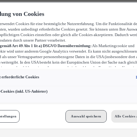
ung von Cookies
verwendet Cookies für eine bestmögliche Nutzererfahrung. Um die Funktionalität d
sten, wurden unbedingt erforderliche Cookies gesetzt. Sie können unten Ihre Auswa
spflichtigen Cookies einstellen oder gleich alle Cookies akzeptieren. Dadurch wer
nsdaten durch unsere Partner verarbeitet.
 gemäß Art 49 Abs 1 lit a) DSGVO Datenübermittlung:
Als Marketingcookie und
kie wird unter anderem Google Analytics verwendet. Es kann nicht ausgeschlossen
d als unser Vertragspartner personenbezogene Daten in die USA (insbesondere dort 
weitergibt. In den USA besteht kein der Europäischen Union der Sache nach gleic
iveau und es fehlt an einem Angemessenheitsbeschluss der Europäischen Kommiss
ür Sie Risiken ergeben, weil Sie Ihre Rechte als Betroffener in den USA nicht wirk
 erforderliche Cookies
können, in den USA keine Datenschutzgrundsätze bestehen, und weil nicht ausges
 dass aufgrund aktueller Gesetze US-Sicherheitsbehörden einen Zugriff auf Daten 
i Eingriffe in Ihre persönlichen Rechte und Freiheiten nicht auf das absolut Notw
-Cookies (inkl. US-Anbieter)
ind.
Sollten Sie das Setzen von Cookies für Marketingzwecke oder Leistungscook
ster erlauben, dann stimmen Sie damit auch gemäß Art 49 Abs 1 lit a) DSGVO d
 der in den entsprechenden Cookies enthaltenen personenbezogenen Daten zu. D
 für Zwecke von Google Analytics gesetzt werden, finden Sie in den Cookie-Eins
stellungen
Auswahl speichern
Alle Cookies 
bseite.
n frei, Ihre Einwilligung jederzeit zu geben, zu verweigern oder zurückzuziehen.
Cookies für Marketingzwecke:
Sofern Sie über einen von uns personalisierten Link
ngen, können Ihre erzeugten Daten, sofern Sie dem explizit zugestimmt („Cookies 