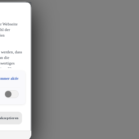
er Webseite
hl der
den
 werden, dass
an die
hwertiges
ion. Hieraus
sam
Immer aktiv
chlossen
erlangen
endige
ies auch für
er
etails zu den
tellungen am
akzeptieren
 auf unsere
mit