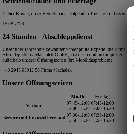
Betriebsurlaube und Feiertage
Lieber Kunde, unser Betrieb hat an folgenden Tagen geschlossen:
15.08.2026
24 Stunden - Abschleppdienst
Unser über Jahrzehnte bewährter Schlepphilfe Experte, die Firma
Abschleppdienst Machalek GmbH, löst rasch und unkompliziert
außerhalb unserer Öffnungszeiten Ihre Mobilitätsprobleme.
+43 2945 93012 50 Firma Machalek
Unsere Öffnungszeiten
Mo-Do
Freitag
07:45-12:00
07:45-12:00
Verkauf
13:00-16:30
13:00-16:30
07:30-12:00
07:30-12:00
Service und Ersatzteileverkauf
12:50-16:30
12:50-15:30
Unsere Öffnungszeiten